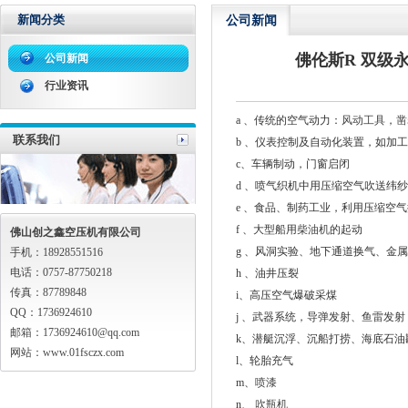
新闻分类
公司新闻
佛伦斯R 双级
公司新闻
行业资讯
a 、传统的空气动力：
风动工具
，
凿
联系我们
b 、仪表控制及自动化装置，如加
c、车辆制动，门窗启闭
d 、喷气织机中用压缩空气吹送纬
e 、食品、制药工业，利用压缩空
f 、大型船用
柴油机
的起动
佛山创之鑫空压机有限公司
g 、风洞实验、地下通道换气、金
手机：18928551516
电话：0757-87750218
h 、油井压裂
传真：87789848
i、高压空气爆破采煤
QQ：1736924610
j 、武器系统，导弹发射、鱼雷发射
邮箱：1736924610@qq.com
k、潜艇沉浮、沉船打捞、海底石油
网站：www.01fsczx.com
l、轮胎充气
m、
喷漆
n、
吹瓶机